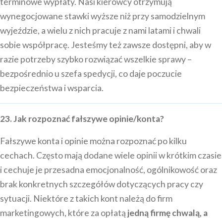
terminowe wypłaty. Nasi kierowcy otrzymują
wynegocjowane stawki wyższe niż przy samodzielnym
wyjeździe, a wielu z nich pracuje z nami latami i chwali
sobie współpracę. Jesteśmy też zawsze dostępni, aby w
razie potrzeby szybko rozwiązać wszelkie sprawy –
bezpośrednio u szefa spedycji, co daje poczucie
bezpieczeństwa i wsparcia.
23. Jak rozpoznać fałszywe opinie/konta?
Fałszywe konta i opinie można rozpoznać po kilku
cechach. Często mają dodane wiele opinii w krótkim czasie
i cechuje je przesadna emocjonalność, ogólnikowość oraz
brak konkretnych szczegółów dotyczących pracy czy
sytuacji. Niektóre z takich kont należą do firm
marketingowych, które za opłatą
jedną firmę chwalą, a