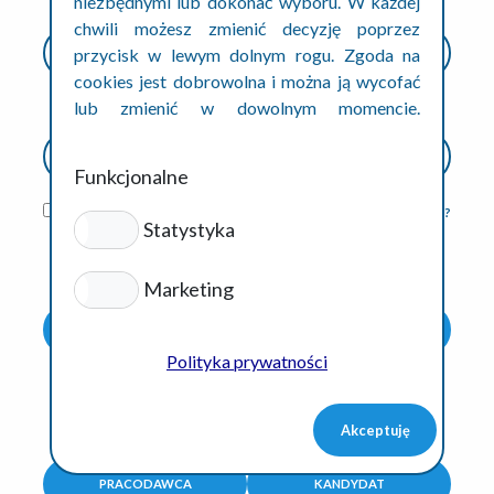
niezbędnymi lub dokonać wyboru. W każdej
chwili możesz zmienić decyzję poprzez
przycisk w lewym dolnym rogu. Zgoda na
cookies jest dobrowolna i można ją wycofać
lub zmienić w dowolnym momencie.
Szczegóły w polityce prywatności cookies.
Funkcjonalne
ZAPAMIĘTAJ MNIE
NIE PAMIĘTASZ HASŁA?
Statystyka
Marketing
ZALOGUJ SIĘ
Polityka prywatności
NIE MASZ KONTA?
Akceptuję
ZAREJESTRUJ SIĘ JAKO
PRACODAWCA
KANDYDAT