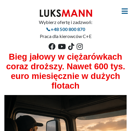
Wybierz ofertę i zadzwoń:
📞+48 500 800 870
Praca dla kierowców C+E
Bieg jałowy w ciężarówkach
coraz droższy. Nawet 600 tys.
euro miesięcznie w dużych
flotach