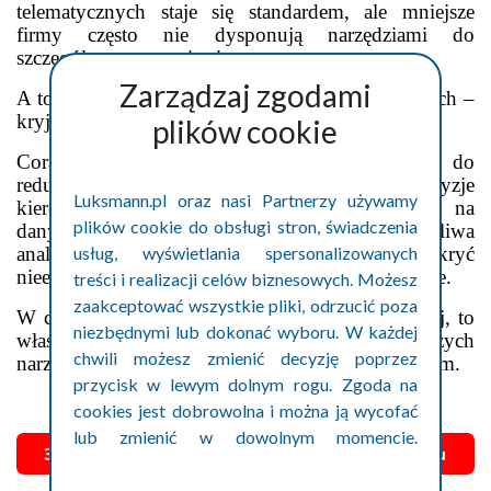
telematycznych staje się standardem, ale mniejsze
firmy często nie dysponują narzędziami do
szczegółowego monitoringu.
Zarządzaj zgodami
A to właśnie tam – w niekontrolowanych postojach –
kryją się realne oszczędności.
plików cookie
Coraz więcej operatorów podkreśla, że kluczem do
redukcji kosztów nie są pojedyncze decyzje
Luksmann.pl oraz nasi Partnerzy używamy
kierowców, ale systemowe podejście oparte na
plików cookie do obsługi stron, świadczenia
danych: styl jazdy, czas postoju i zużycie paliwa
analizowane razem pozwalają wykryć
usług, wyświetlania spersonalizowanych
nieefektywności, które wcześniej były niewidoczne.
treści i realizacji celów biznesowych. Możesz
zaakceptować wszystkie pliki, odrzucić poza
W czasach wysokich cen paliw i presji kosztowej, to
niezbędnymi lub dokonać wyboru. W każdej
właśnie dane stają się jednym z najważniejszych
chwili możesz zmienić decyzję poprzez
narzędzi konkurencyjnych w transporcie drogowym.
przycisk w lewym dolnym rogu. Zgoda na
cookies jest dobrowolna i można ją wycofać
lub zmienić w dowolnym momencie.
Szczegóły w polityce prywatności cookies.