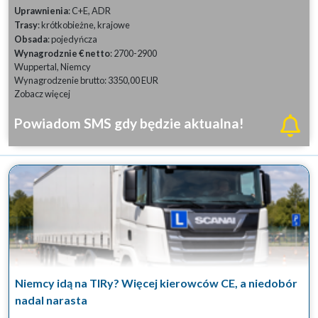
Uprawnienia
: C+E, ADR
Trasy
: krótkobieżne, krajowe
Obsada
: pojedyńcza
Wynagrodznie € netto
: 2700-2900
Wuppertal, Niemcy
Wynagrodzenie brutto: 3350,00 EUR
Zobacz więcej
Powiadom SMS gdy będzie aktualna!
Niemcy idą na TIRy? Więcej kierowców CE, a niedobór
nadal narasta