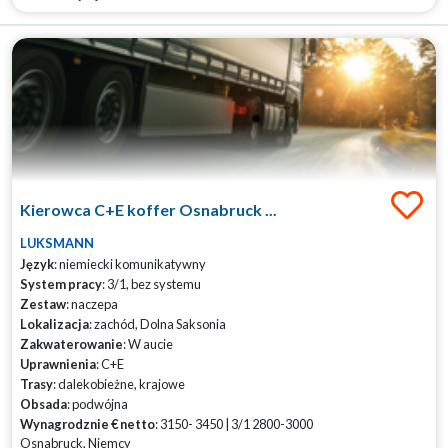
Kierowca C+E koffer Osnabruck ...
LUKSMANN
Język
: niemiecki komunikatywny
System pracy
: 3/1, bez systemu
Zestaw
: naczepa
Lokalizacja
: zachód, Dolna Saksonia
Zakwaterowanie
: W aucie
Uprawnienia
: C+E
Trasy
: dalekobieżne, krajowe
Obsada
: podwójna
Wynagrodznie € netto
: 3150- 3450 | 3/1 2800-3000
Osnabruck, Niemcy