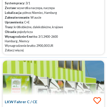
System pracy
: 3/1
Zestaw
: wywrotka naczepa, naczepa
Lokalizacja
: północ Niemiec, Hamburg
Zakwaterowanie
: W aucie
Uprawnienia
: C+E
Trasy
: krótkobieżne, dalekobieżne, krajowe
Obsada
: pojedyńcza
Wynagrodznie € netto
: 3/1 2400-2600
Hamburg , Niemcy
Wynagrodzenie brutto: 2900,00 EUR
Zobacz więcej
LKW Fahrer C / CE