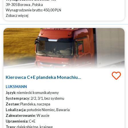
39-305 Borowa , Polska
Wynagrodzenie brutto: 450,00 PLN
Zobacz więcej
Kierowca C+E plandeka Monachiu...
LUKSMANN
Język
: niemiecki komunikatywny
System pracy
: 2/2, 3/1, bez systemu
Zestaw
: Plandeka, naczepa
Lokalizacja
: południe Niemiec, Bawaria
Zakwaterowanie
: W aucie
Uprawnienia
: C+E
Trasy
: dalekobieżne, krajowe