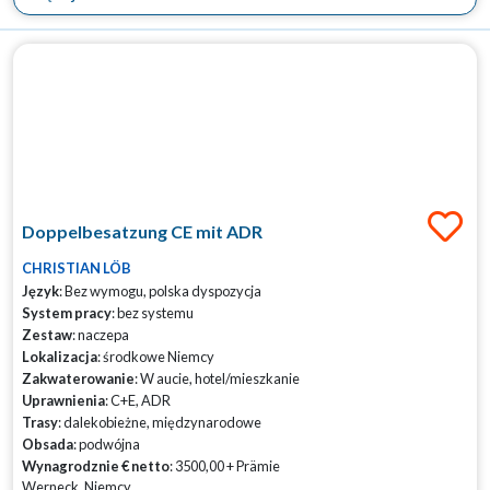
Doppelbesatzung CE mit ADR
CHRISTIAN LÖB
Język
: Bez wymogu, polska dyspozycja
System pracy
: bez systemu
Zestaw
: naczepa
Lokalizacja
: środkowe Niemcy
Zakwaterowanie
: W aucie, hotel/mieszkanie
Uprawnienia
: C+E, ADR
Trasy
: dalekobieżne, międzynarodowe
Obsada
: podwójna
Wynagrodznie € netto
: 3500,00 + Prämie
Werneck, Niemcy