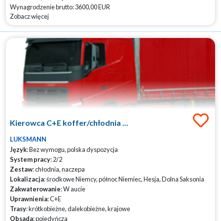
Wynagrodzenie brutto: 3600,00 EUR
Zobacz więcej
Kierowca C+E koffer/chłodnia ...
LUKSMANN
Język
: Bez wymogu, polska dyspozycja
System pracy
: 2/2
Zestaw
: chłodnia, naczepa
Lokalizacja
: środkowe Niemcy, północ Niemiec, Hesja, Dolna Saksonia
Zakwaterowanie
: W aucie
Uprawnienia
: C+E
Trasy
: krótkobieżne, dalekobieżne, krajowe
Obsada
: pojedyńcza