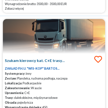
Wynagrodzenie brutto: 3500,00 - 3500,00 EUR
Zobacz więcej
Szukam kierowcy kat. C+E trasy...
ZAKŁAD P.H.U. "WIS-KOP" BARTOS...
System pracy
: inny
Zestaw
: Plandeka, ruchoma podłoga, naczepa
Lokalizacja
: Podkarpackie
Zakwaterowanie
: W aucie
Uprawnienia
: C+E
Trasy
: dalekobieżne, międzynarodowe
Obsada
: pojedyńcza
Wynagrodzenie dniówka
: 450