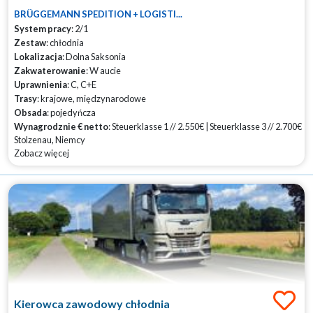
BRÜGGEMANN SPEDITION + LOGISTI...
System pracy
: 2/1
Zestaw
: chłodnia
Lokalizacja
: Dolna Saksonia
Zakwaterowanie
: W aucie
Uprawnienia
: C, C+E
Trasy
: krajowe, międzynarodowe
Obsada
: pojedyńcza
Wynagrodznie € netto
: Steuerklasse 1 // 2.550€ | Steuerklasse 3 // 2.700€
Stolzenau, Niemcy
Zobacz więcej
Kierowca zawodowy chłodnia