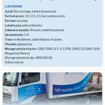
LUKSMANN
Język
: Bez wymogu, polska dyspozycja
System pracy
: 2/2, 2/1, 3/1, bez systemu, inny
Zestaw
: naczepa
Lokalizacja
: północ Niemiec
Zakwaterowanie
: W aucie, hotel/mieszkanie
Uprawnienia
: C+E
Trasy
: krótkobieżne, dalekobieżne, krajowe
Obsada
: pojedyńcza
Wynagrodznie € netto
: 3300-3500 | 3/1, 2/1 2700-2900 | 2/2 2000-2100
Wuppertal, Niemcy
Wynagrodzenie brutto: 3000,00 EUR
Zobacz więcej