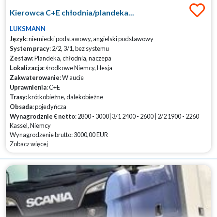
Kierowca C+E chłodnia/plandeka...
LUKSMANN
Język
: niemiecki podstawowy, angielski podstawowy
System pracy
: 2/2, 3/1, bez systemu
Zestaw
: Plandeka, chłodnia, naczepa
Lokalizacja
: środkowe Niemcy, Hesja
Zakwaterowanie
: W aucie
Uprawnienia
: C+E
Trasy
: krótkobieżne, dalekobieżne
Obsada
: pojedyńcza
Wynagrodznie € netto
: 2800 - 3000| 3/1 2400 - 2600 | 2/2 1900 - 2260
Kassel, Niemcy
Wynagrodzenie brutto: 3000,00 EUR
Zobacz więcej