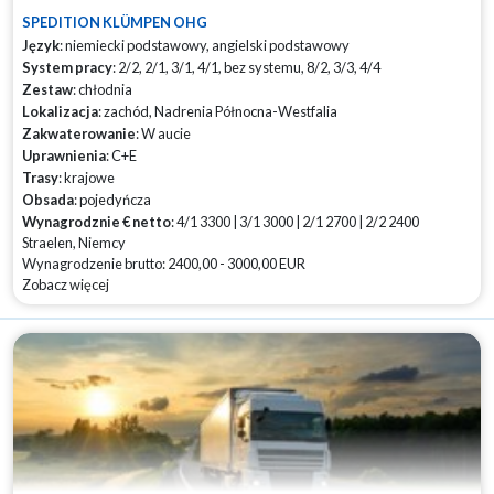
SPEDITION KLÜMPEN OHG
Język
: niemiecki podstawowy, angielski podstawowy
System pracy
: 2/2, 2/1, 3/1, 4/1, bez systemu, 8/2, 3/3, 4/4
Zestaw
: chłodnia
Lokalizacja
: zachód, Nadrenia Północna-Westfalia
Zakwaterowanie
: W aucie
Uprawnienia
: C+E
Trasy
: krajowe
Obsada
: pojedyńcza
Wynagrodznie € netto
: 4/1 3300 | 3/1 3000 | 2/1 2700 | 2/2 2400
Straelen, Niemcy
Wynagrodzenie brutto: 2400,00 - 3000,00 EUR
Zobacz więcej