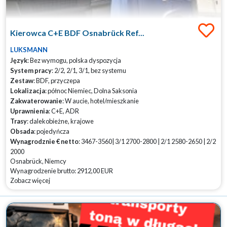
Kierowca C+E BDF Osnabrück Ref...
LUKSMANN
Język
: Bez wymogu, polska dyspozycja
System pracy
: 2/2, 2/1, 3/1, bez systemu
Zestaw
: BDF, przyczepa
Lokalizacja
: północ Niemiec, Dolna Saksonia
Zakwaterowanie
: W aucie, hotel/mieszkanie
Uprawnienia
: C+E, ADR
Trasy
: dalekobieżne, krajowe
Obsada
: pojedyńcza
Wynagrodznie € netto
: 3467-3560| 3/1 2700-2800 | 2/1 2580-2650 | 2/2
2000
Osnabrück, Niemcy
Wynagrodzenie brutto: 2912,00 EUR
Zobacz więcej