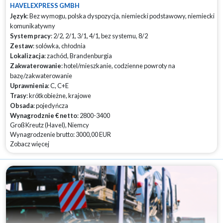
HAVELEXPRESS GMBH
Język
: Bez wymogu, polska dyspozycja, niemiecki podstawowy, niemiecki
komunikatywny
System pracy
: 2/2, 2/1, 3/1, 4/1, bez systemu, 8/2
Zestaw
: solówka, chłodnia
Lokalizacja
: zachód, Brandenburgia
Zakwaterowanie
: hotel/mieszkanie, codzienne powroty na
bazę/zakwaterowanie
Uprawnienia
: C, C+E
Trasy
: krótkobieżne, krajowe
Obsada
: pojedyńcza
Wynagrodznie € netto
: 2800-3400
Groß Kreutz (Havel), Niemcy
Wynagrodzenie brutto: 3000,00 EUR
Zobacz więcej