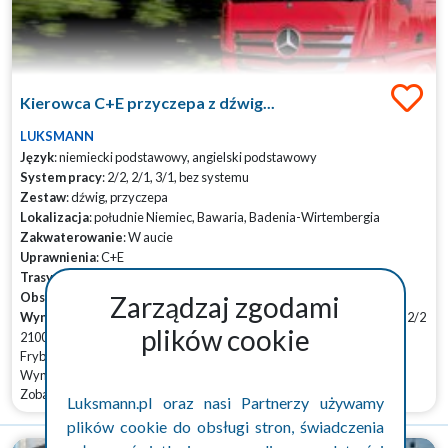
Kierowca C+E przyczepa z dźwig...
LUKSMANN
Język
: niemiecki podstawowy, angielski podstawowy
System pracy
: 2/2, 2/1, 3/1, bez systemu
Zestaw
: dźwig, przyczepa
Lokalizacja
: południe Niemiec, Bawaria, Badenia-Wirtembergia
Zakwaterowanie
: W aucie
Uprawnienia
: C+E
Trasy
: dalekobieżne, krajowe
Obsada
: pojedyńcza
Zarządzaj zgodami
Wynagrodznie € netto
: 3250-3450| 3/1 2653- 3114| 2/1 2011-2785 | 2/2
plików cookie
2100-2300
Fryburg, Niemcy
Wynagrodzenie brutto: 3000,00 EUR
Zobacz więcej
Luksmann.pl oraz nasi Partnerzy używamy
plików cookie do obsługi stron, świadczenia