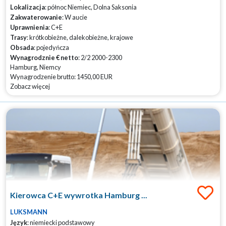
Lokalizacja
: północ Niemiec, Dolna Saksonia
Zakwaterowanie
: W aucie
Uprawnienia
: C+E
Trasy
: krótkobieżne, dalekobieżne, krajowe
Obsada
: pojedyńcza
Wynagrodznie € netto
: 2/2 2000-2300
Hamburg, Niemcy
Wynagrodzenie brutto: 1450,00 EUR
Zobacz więcej
Kierowca C+E wywrotka Hamburg ...
LUKSMANN
Język
: niemiecki podstawowy