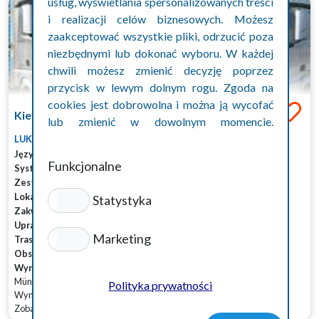
usług, wyświetlania spersonalizowanych treści
i realizacji celów biznesowych. Możesz
zaakceptować wszystkie pliki, odrzucić poza
niezbędnymi lub dokonać wyboru. W każdej
chwili możesz zmienić decyzję poprzez
przycisk w lewym dolnym rogu. Zgoda na
cookies jest dobrowolna i można ją wycofać
Kierowca C+E Plandeka Münster ...
lub zmienić w dowolnym momencie.
Szczegóły w polityce prywatności cookies.
LUKSMANN
Język
: niemiecki podstawowy, angielski podstawowy
Funkcjonalne
System pracy
: poniedziałek-piątek, bez systemu
Zestaw
: Plandeka, naczepa
Lokalizacja
: zachód, Nadrenia Północna-Westfalia
Statystyka
Zakwaterowanie
: W aucie, hotel/mieszkanie
Uprawnienia
: C+E, ADR
Marketing
Trasy
: krótkobieżne, dalekobieżne, krajowe
Obsada
: pojedyńcza
Wynagrodznie € netto
: 2250-2450
Münster, Niemcy
Polityka prywatności
Wynagrodzenie brutto: 2800,00 EUR
Zobacz więcej