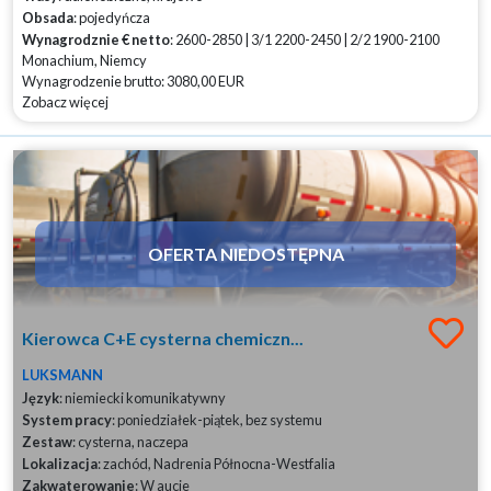
Obsada
: pojedyńcza
Wynagrodznie € netto
: 2600-2850 | 3/1 2200-2450 | 2/2 1900-2100
Monachium, Niemcy
Wynagrodzenie brutto: 3080,00 EUR
Zobacz więcej
OFERTA NIEDOSTĘPNA
Kierowca C+E cysterna chemiczn...
LUKSMANN
Język
: niemiecki komunikatywny
System pracy
: poniedziałek-piątek, bez systemu
Zestaw
: cysterna, naczepa
Lokalizacja
: zachód, Nadrenia Północna-Westfalia
Zakwaterowanie
: W aucie