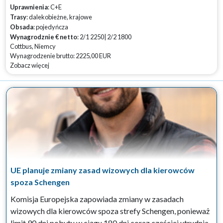
Uprawnienia
: C+E
Trasy
: dalekobieżne, krajowe
Obsada
: pojedyńcza
Wynagrodznie € netto
: 2/1 2250| 2/2 1800
Cottbus, Niemcy
Wynagrodzenie brutto: 2225,00 EUR
Zobacz więcej
UE planuje zmiany zasad wizowych dla kierowców
spoza Schengen
Komisja Europejska zapowiada zmiany w zasadach
wizowych dla kierowców spoza strefy Schengen, ponieważ
limit 90 dni pobytu w ciągu 180 dni coraz częściej utrudnia