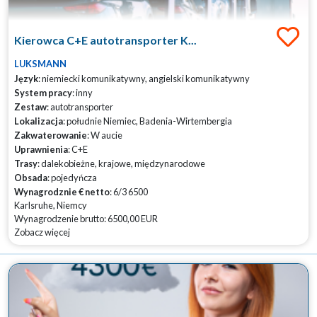
Kierowca C+E autotransporter K...
LUKSMANN
Język
: niemiecki komunikatywny, angielski komunikatywny
System pracy
: inny
Zestaw
: autotransporter
Lokalizacja
: południe Niemiec, Badenia-Wirtembergia
Zakwaterowanie
: W aucie
Uprawnienia
: C+E
Trasy
: dalekobieżne, krajowe, międzynarodowe
Obsada
: pojedyńcza
Wynagrodznie € netto
: 6/3 6500
Karlsruhe, Niemcy
Wynagrodzenie brutto: 6500,00 EUR
Zobacz więcej