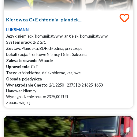
Kierowca C+E chłodnia, plandek...
LUKSMANN
Język
: niemiecki komunikatywny, angielski komunikatywny
System pracy
: 2/2, 2/1
Zestaw
: Plandeka, BDF, chłodnia, przyczepa
Lokalizacja
: środkowe Niemcy, Dolna Saksonia
Zakwaterowanie
: W aucie
Uprawnienia
: C+E
Trasy
: krótkobieżne, dalekobieżne, krajowe
Obsada
: pojedyńcza
Wynagrodznie € netto
: 2/1 2250 - 2375 | 2/2 1625-1650
Hanower, Niemcy
Wynagrodzenie brutto: 2375,00 EUR
Zobacz więcej