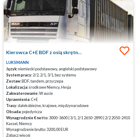
Kierowca C+E BDF z osią skrętn...
LUKSMANN
Język
: niemiecki podstawowy, angielski podstawowy
System pracy
: 2/2, 2/1, 3/1, bez systemu
Zestaw
: BDF, tandem, przyczepa
Lokalizacja
: środkowe Niemcy, Hesja
Zakwaterowanie
: W aucie
Uprawnienia
: C+E
Trasy
: dalekobieżne, krajowe, międzynarodowe
Obsada
: pojedyńcza
Wynagrodznie € netto
: 3000-3600 | 3/1, 2/1 2650-2890 | 2/2 2050-2410
Kassel, Niemcy
Wynagrodzenie brutto: 3200,00 EUR
Zobacz więcej