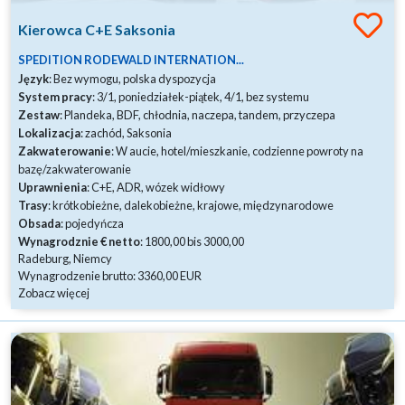
Kierowca C+E Saksonia
SPEDITION RODEWALD INTERNATION...
Język
: Bez wymogu, polska dyspozycja
System pracy
: 3/1, poniedziałek-piątek, 4/1, bez systemu
Zestaw
: Plandeka, BDF, chłodnia, naczepa, tandem, przyczepa
Lokalizacja
: zachód, Saksonia
Zakwaterowanie
: W aucie, hotel/mieszkanie, codzienne powroty na
bazę/zakwaterowanie
Uprawnienia
: C+E, ADR, wózek widłowy
Trasy
: krótkobieżne, dalekobieżne, krajowe, międzynarodowe
Obsada
: pojedyńcza
Wynagrodznie € netto
: 1800,00 bis 3000,00
Radeburg, Niemcy
Wynagrodzenie brutto: 3360,00 EUR
Zobacz więcej