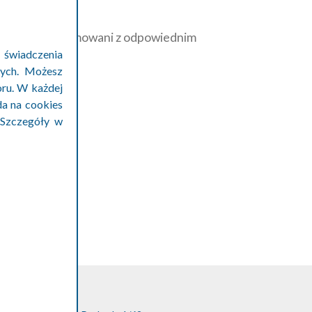
nicy będą informowani z odpowiednim
 świadczenia
owych. Możesz
oru. W każdej
da na cookies
 Szczegóły w