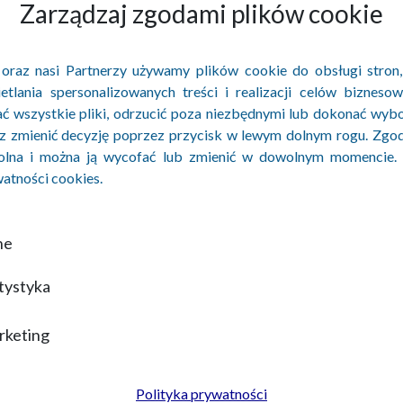
Zarządzaj zgodami plików cookie
prowadzania zmian w Polityce Prywatności, o czym użytkow
 oraz nasi Partnerzy używamy plików cookie do obsługi stron,
etlania spersonalizowanych treści i realizacji celów biznes
 wszystkie pliki, odrzucić poza niezbędnymi lub dokonać wyb
 dniem jej opublikowania na stronie internetowej serwisu.
z zmienić decyzję poprzez przycisk w lewym dolnym rogu. Zgo
olna i można ją wycofać lub zmienić w dowolnym momencie.
watności cookies.
ależy kierować na adres e-mail: pomoc@luksmann.pl.
ne
tystyka
rketing
Polityka prywatności