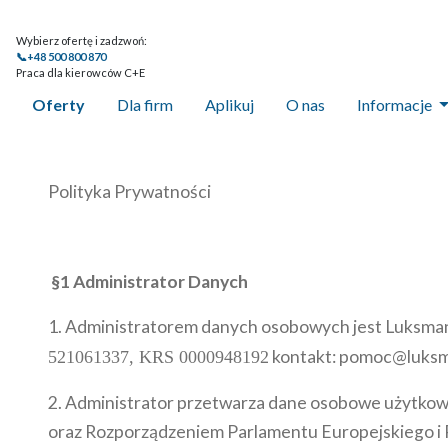
Wybierz ofertę i zadzwoń:
📞+48 500 800 870
Praca dla kierowców C+E
Oferty
Dla firm
Aplikuj
O nas
Informacje
Polityka Prywatności
§1 Administrator Danych
1. Administratorem danych osobowych jest Luksmann
kontakt: pomoc@luksm
521061337, KRS 0000948192
2. Administrator przetwarza dane osobowe użytkow
oraz Rozporządzeniem Parlamentu Europejskiego i