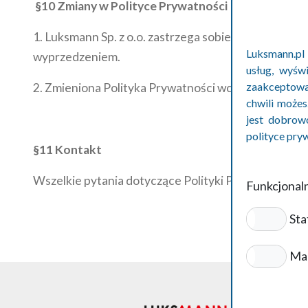
§10 Zmiany w Polityce Prywatności
1. Luksmann Sp. z o.o. zastrzega sobie prawo do w
Luksmann.pl
wyprzedzeniem.
usług, wyświ
zaakceptować
2. Zmieniona Polityka Prywatności wchodzi w życie z
chwili możes
jest dobrow
polityce pry
§11 Kontakt
Wszelkie pytania dotyczące Polityki Prywatności n
Funkcjonal
Sta
Ma