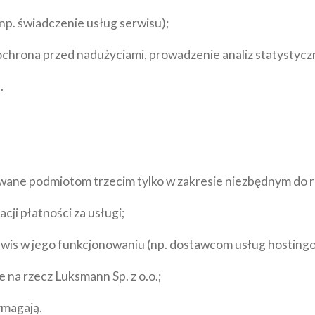
np. świadczenie usług serwisu);
ochrona przed nadużyciami, prowadzenie analiz statystycz
.
e podmiotom trzecim tylko w zakresie niezbędnym do real
cji płatności za usługi;
rwis w jego funkcjonowaniu (np. dostawcom usług hosting
na rzecz Luksmann Sp. z o.o.;
ymagają.