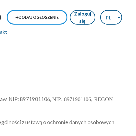
Zaloguj
➕DODAJ OGŁOSZENIE
się
takt
cław, NIP: 8971901106,
NIP: 8971901106, REGON
ególności z ustawą o ochronie danych osobowych