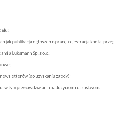
celu:
h jak publikacja ogłoszeń o pracę, rejestracja konta, przeg
mi a Luksmann Sp. z o.o.;
niowe;
newsletterów (po uzyskaniu zgody);
u, w tym przeciwdziałania nadużyciom i oszustwom.