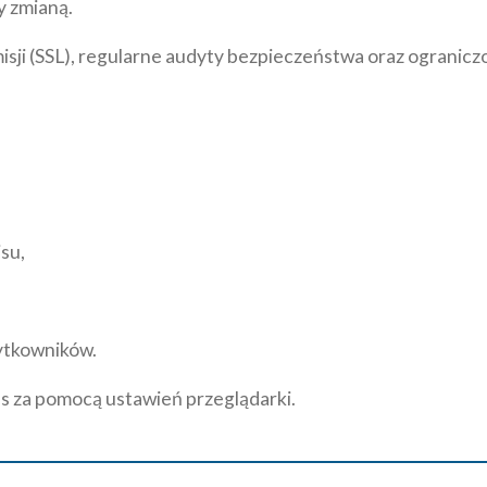
y zmianą.
misji (SSL), regularne audyty bezpieczeństwa oraz ograni
su,
żytkowników.
s za pomocą ustawień przeglądarki.