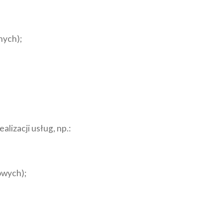
nych);
izacji usług, np.:
owych);