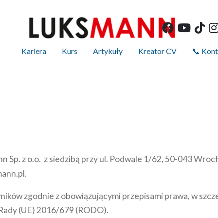
Kariera
Kurs
Artykuły
Kreator CV
📞 Kon
 Sp. z o.o. z siedzibą przy ul. Podwale 1/62, 50-043 Wro
ann.pl.
ników zgodnie z obowiązującymi przepisami prawa, w szcz
 Rady (UE) 2016/679 (RODO).