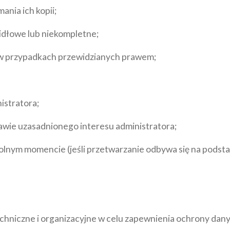
nia ich kopii;
idłowe lub niekompletne;
 w przypadkach przewidzianych prawem;
istratora;
wie uzasadnionego interesu administratora;
lnym momencie (jeśli przetwarzanie odbywa się na podsta
 techniczne i organizacyjne w celu zapewnienia ochrony d