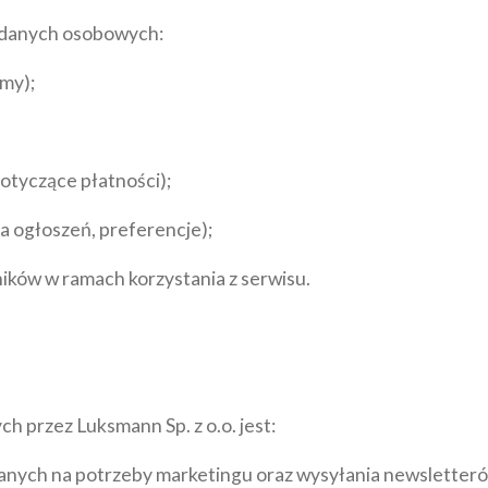
e danych osobowych:
rmy);
dotyczące płatności);
a ogłoszeń, preferencje);
ków w ramach korzystania z serwisu.
 przez Luksmann Sp. z o.o. jest:
anych na potrzeby marketingu oraz wysyłania newsletter