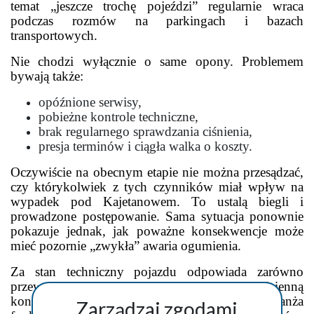
temat „jeszcze trochę pojeździ” regularnie wraca
podczas rozmów na parkingach i bazach
transportowych.
Nie chodzi wyłącznie o same opony. Problemem
bywają także:
opóźnione serwisy,
pobieżne kontrole techniczne,
brak regularnego sprawdzania ciśnienia,
presja terminów i ciągła walka o koszty.
Oczywiście na obecnym etapie nie można przesądzać,
czy którykolwiek z tych czynników miał wpływ na
wypadek pod Kajetanowem. To ustalą biegli i
prowadzone postępowanie. Sama sytuacja ponownie
pokazuje jednak, jak poważne konsekwencje może
mieć pozornie „zwykła” awaria ogumienia.
Za stan techniczny pojazdu odpowiada zarówno
przewoźnik, jak i kierowca wykonujący codzienną
kontrolę przed trasą. W rzeczywistości branża
Zarządzaj zgodami