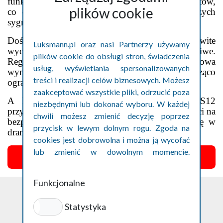
funkcjonuje jednak pod dużą presją czasu i kosztów,
plików cookie
co często prowadzi do bagatelizowania pierwszych
sygnałów problemów.
Doświadczeni kierowcy podkreślają, że całkowite
Luksmann.pl oraz nasi Partnerzy używamy
wyeliminowanie ryzyka nigdy nie będzie możliwe.
plików cookie do obsługi stron, świadczenia
Regularna diagnostyka, kontrola ciśnienia i terminowa
usług, wyświetlania spersonalizowanych
wymiana zużytego ogumienia mogą jednak znacząco
treści i realizacji celów biznesowych. Możesz
ograniczyć prawdopodobieństwo tragedii.
zaakceptować wszystkie pliki, odrzucić poza
A każda kolejna sytuacja taka jak ta na S12
niezbędnymi lub dokonać wyboru. W każdej
przypomina, że w transporcie ciężkim oszczędności na
chwili możesz zmienić decyzję poprzez
bezpieczeństwie bardzo łatwo mogą zamienić się w
przycisk w lewym dolnym rogu. Zgoda na
dramat na drodze.
cookies jest dobrowolna i można ją wycofać
lub zmienić w dowolnym momencie.
Szczegóły w polityce prywatności cookies.
Funkcjonalne
Statystyka
Polityka prywatności