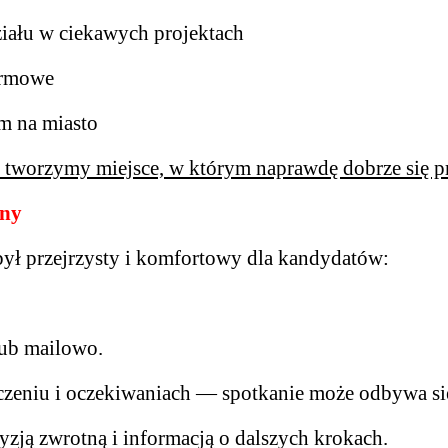
ału w ciekawych projektach
firmowe
m na miasto
e tworzymy miejsce, w którym naprawdę dobrze się p
jny
 był przejrzysty i komfortowy dla kandydatów:
lub mailowo.
niu i oczekiwaniach — spotkanie może odbywa się
zją zwrotną i informacją o dalszych krokach.