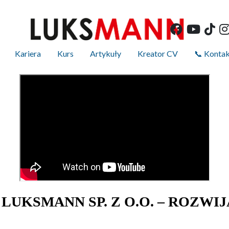
Kariera
Kurs
Artykuły
Kreator CV
📞 Konta
UKSMANN SP. Z O.O. – ROZWIJ