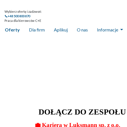
Wybierz ofertę i zadzwoń:
📞+48 500 800 870
Praca dla kierowców C+E
Oferty
Dla firm
Aplikuj
O nas
Informacje
DOŁĄCZ DO ZESPOŁU L
💼
Kariera w Luksmann sp. z o.o.