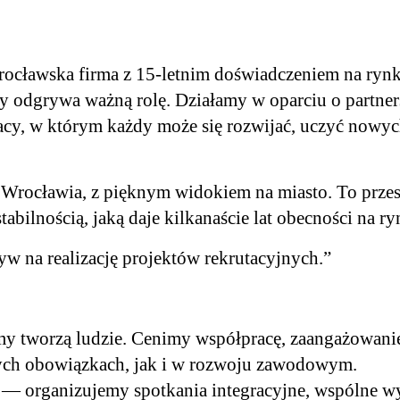
rocławska firma z 15-letnim doświadczeniem na rynk
y odgrywa ważną rolę. Działamy w oparciu o partners
y, w którym każdy może się rozwijać, uczyć nowych
 Wrocławia, z pięknym widokiem na miasto. To przest
abilnością, jaką daje kilkanaście lat obecności na ry
yw na realizację projektów rekrutacyjnych.”
y tworzą ludzie. Cenimy współpracę, zaangażowani
ch obowiązkach, jak i w rozwoju zawodowym.
e — organizujemy spotkania integracyjne, wspólne wy