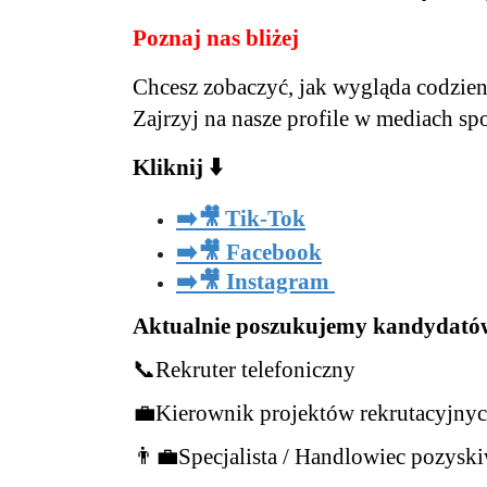
Poznaj nas bliżej
Chcesz zobaczyć, jak wygląda codzie
Zajrzyj na nasze profile w mediach s
Kliknij
⬇️
➡️🎥
Tik-Tok
➡️🎥
Facebook
➡️🎥
Instagram
Aktualnie poszukujemy kandydatów
📞
Rekruter telefoniczny
💼
Kierownik projektów rekrutacyjny
👨‍💼
Specjalista / Handlowiec pozys