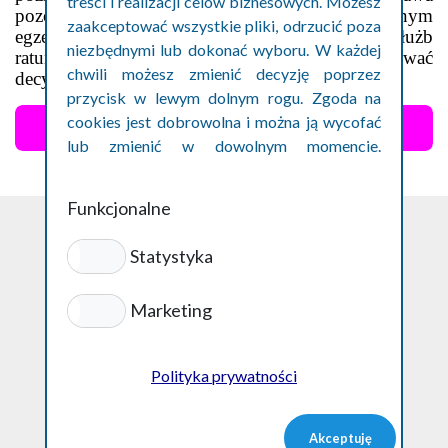
treści i realizacji celów biznesowych. Możesz
pozostaje symbolem konfliktu między sztywnym
zaakceptować wszystkie pliki, odrzucić poza
egzekwowaniem przepisów a realiami pracy służb
niezbędnymi lub dokonać wyboru. W każdej
ratunkowych, które często muszą podejmować
chwili możesz zmienić decyzję poprzez
decyzje w ciągu kilku sekund
przycisk w lewym dolnym rogu. Zgoda na
cookies jest dobrowolna i można ją wycofać
lub zmienić w dowolnym momencie.
Szczegóły w polityce prywatności cookies.
Funkcjonalne
Statystyka
Polityka prywatności
Marketing
ul. Podwale 1/62
50-043 Wrocław
+48 500 800 870
Polityka prywatności
info@luksmann.pl
Akceptuję