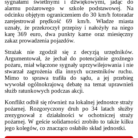
sygnałami świetlnymi i dźwiękowymi, jadąc do
alarmu pożarowego w szkole podstawowej. Na
odcinku objętym ograniczeniem do 30 km/h fotoradar
zarejestrował prędkość 69 km/h. Władze miasta
uznały, że przekroczył przepisy i nałożyły na niego
karę 369 euro, dwa punkty karne oraz miesięczny
zakaz prowadzenia pojazdów.
Strażak nie zgodził się z decyzją urzędników.
Argumentował, że jechał do potencjalnie groźnego
pożaru, miał włączone sygnały uprzywilejowania i nie
stwarzał zagrożenia dla innych uczestników ruchu.
Mimo to sprawa trafiła do sądu, a jej przebieg
wywołał ogólnokrajową debatę na temat uprawnień
służb ratunkowych podczas akcji.
Konflikt odbił się również na lokalnej jednostce straży
pożarnej. Rozgoryczony druh po 34 latach służby
zrezygnował z działalności w ochotniczej straży
pożarnej. W geście solidarności zrobiło to także kilku
jego kolegów, co znacząco osłabiło skład jednostki.