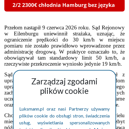
Przełom nastąpił 9 czerwca 2026 roku. Sąd Rejonowy
w Eilenburgu uniewinnił strażaka, uznając, że
ograniczenie prędkości do 30 km/h w miejscu
pomiaru nie zostało prawidłowo wprowadzone przez
administrację drogową. W praktyce oznaczało to, że
obowiązywał tam standardowy limit 50 km/h, a
rzeczywiste przekroczenie wyniosło jedynie 19 km/h.
Sąd stwierdził również, że strażak korzystał z
Zarządzaj zgodami
uprawnień przysługujących pojazdom
uprzywilejowanym podczas akcji ratowniczej, a jego
plików cookie
zachowanie nie stworzyło zagrożenia dla innych
uczestników ruchu. W efekcie mandat, punkty karne
oraz zakaz prowadzenia pojazdów zostały uchylone.
Luksmann.pl oraz nasi Partnerzy używamy
Choć strażak wygrał przed sądem, dla wielu
plików cookie do obsługi stron, świadczenia
mieszkańców regionu zwycięstwo przyszło zbyt
usług, wyświetlania spersonalizowanych
późno. Ray Lange nie wrócił już do służby, a sprawa