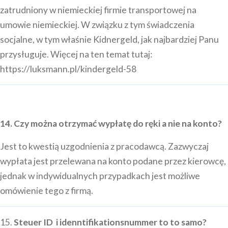
zatrudniony w niemieckiej firmie transportowej na
umowie niemieckiej. W związku z tym świadczenia
socjalne, w tym właśnie Kidnergeld, jak najbardziej Panu
przysługuje. Więcej na ten temat tutaj:
https://luksmann.pl/kindergeld-58
14. Czy można otrzymać wypłatę do ręki a nie na konto?
Jest to kwestią uzgodnienia z pracodawcą. Zazwyczaj
wypłata jest przelewana na konto podane przez kierowcę,
jednak w indywidualnych przypadkach jest możliwe
omówienie tego z firmą.
15.
Steuer ID i idenntifikationsnummer to to samo?