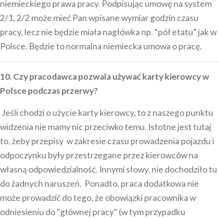
niemieckiego prawa pracy. Podpisując umowę na system
2/1, 2/2 może mieć Pan wpisane wymiar godzin czasu
pracy, lecz nie będzie miała nagłówka np. “pół etatu” jak w
Polsce. Będzie to normalna niemiecka umowa o pracę.
10. Czy pracodawca pozwala używać karty kierowcy w
Polsce podczas przerwy?
Jeśli chodzi o użycie karty kierowcy, to z naszego punktu
widzenia nie mamy nic przeciwko temu. Istotne jest tutaj
to, żeby przepisy w zakresie czasu prowadzenia pojazdu i
odpoczynku były przestrzegane przez kierowców na
własną odpowiedzialność. Innymi słowy, nie dochodziło tu
do żadnych naruszeń. Ponadto, praca dodatkowa nie
może prowadzić do tego, że obowiązki pracownika w
odniesieniu do "głównej pracy" (w tym przypadku