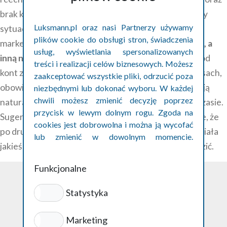
brak konkretnych szczegółów dotyczących pracy czy
Luksmann.pl oraz nasi Partnerzy używamy
sytuacji. Niektóre z takich kont należą do firm
plików cookie do obsługi stron, świadczenia
marketingowych, które za opłatą
jedną firmę chwalą, a
usług, wyświetlania spersonalizowanych
inną negują
. Prawdziwe opinie natomiast pochodzą od
treści i realizacji celów biznesowych. Możesz
kont z historią, zawierają konkretne informacje o trasach,
zaakceptować wszystkie pliki, odrzucić poza
obowiązkach czy doświadczeniach pracowników, mają
niezbędnymi lub dokonać wyboru. W każdej
chwili możesz zmienić decyzję poprzez
naturalną stylistykę i pojawiają się równomiernie w czasie.
przycisk w lewym dolnym rogu. Zgoda na
Sugerując się opiniami zawsze trzeba mieć na uwadze, że
cookies jest dobrowolna i można ją wycofać
po drugiej stronie może wcale nie być osoba, która miała
lub zmienić w dowolnym momencie.
jakieś doświadczenia, tylko chce zwyczajnie zaszkodzić.
Szczegóły w polityce prywatności cookies.
Funkcjonalne
Statystyka
Polityka prywatności
Marketing
ul. Podwale 1/62