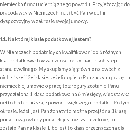
niemiecka firma) ucierpią z tego powodu. Przyjeżdżając do
pracodawcy w Niemczech musi być Pan w pełni
dyspozycyjny w zakresie swojej umowy.
11. Na której klasie podatkowej jestem?
W Niemczech podatnicy są kwalifikowani do 6 różnych
klas podatkowych w zależności od sytuacji osobistej i
stanu cywilnego. My skupiamy się głównie na dwóch z
nich - 1szej i 3ej klasie. Jeżeli dopiero Pan zaczyna pracę na
niemieckiej umowie o pracę to z reguły zostanie Panu
przydzielona 1 klasa podatkowa na 6 miesięcy, więc stawka
netto będzie niższa, z powodu większego podatku. Po tym
okresie, jeżeli jest Pan żonaty to można przejść na 3 klasę
podatkową i wtedy podatek jest niższy. Jeżeli nie, to
zostaje Pan na klasie 1, bo jest to klasa przeznaczona dla