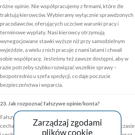
różne opinie. Nie współpracujemy z firmami, które źle
traktują kierowców. Wybieramy wyłącznie sprawdzonych
pracodawców, oferujących uczciwe warunki pracy i
terminowe wypłaty. Nasi kierowcy otrzymują
wynegocjowane stawki wyższe niż przy samodzielnym
wyjeździe, a wielu z nich pracuje z nami latami i chwali
sobie współpracę. Jesteśmy też zawsze dostępni, aby w
razie potrzeby szybko rozwiązać wszelkie sprawy –
bezpośrednio u szefa spedycji, co daje poczucie
bezpieczeństwa i wsparcia.
23. Jak rozpoznać fałszywe opinie/konta?
Fałszywe konta i opinie można rozpoznać po kilku
Zarządzaj zgodami
cechach. Często mają dodane wiele opinii w krótkim czasie
plików cookie
i cechuje je przesadna emocjonalność, ogólnikowość oraz