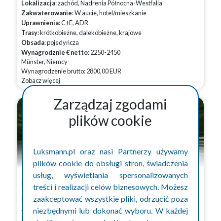
Lokalizacja
: zachód, Nadrenia Północna-Westfalia
Zakwaterowanie
: W aucie, hotel/mieszkanie
Uprawnienia
: C+E, ADR
Trasy
: krótkobieżne, dalekobieżne, krajowe
Obsada
: pojedyńcza
Wynagrodznie € netto
: 2250-2450
Münster, Niemcy
Wynagrodzenie brutto: 2800,00 EUR
Zobacz więcej
Zarządzaj zgodami
plików cookie
Luksmann.pl oraz nasi Partnerzy używamy
plików cookie do obsługi stron, świadczenia
usług, wyświetlania spersonalizowanych
Kierowca C+E plandeka/bdf Stut...
treści i realizacji celów biznesowych. Możesz
zaakceptować wszystkie pliki, odrzucić poza
LUKSMANN
Język
: niemiecki komunikatywny
niezbędnymi lub dokonać wyboru. W każdej
System pracy
: 3/1, 4/1, bez systemu