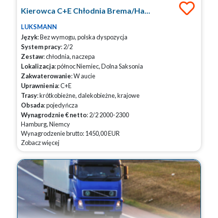
Kierowca C+E Chłodnia Brema/Ha...
LUKSMANN
Język
: Bez wymogu, polska dyspozycja
System pracy
: 2/2
Zestaw
: chłodnia, naczepa
Lokalizacja
: północ Niemiec, Dolna Saksonia
Zakwaterowanie
: W aucie
Uprawnienia
: C+E
Trasy
: krótkobieżne, dalekobieżne, krajowe
Obsada
: pojedyńcza
Wynagrodznie € netto
: 2/2 2000-2300
Hamburg, Niemcy
Wynagrodzenie brutto: 1450,00 EUR
Zobacz więcej