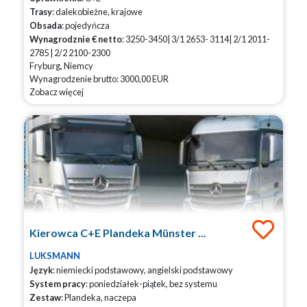
Trasy
: dalekobieżne, krajowe
Obsada
: pojedyńcza
Wynagrodznie € netto
: 3250-3450| 3/1 2653- 3114| 2/1 2011-
2785 | 2/2 2100-2300
Fryburg, Niemcy
Wynagrodzenie brutto: 3000,00 EUR
Zobacz więcej
Kierowca C+E Plandeka Münster ...
LUKSMANN
Język
: niemiecki podstawowy, angielski podstawowy
System pracy
: poniedziałek-piątek, bez systemu
Zestaw
: Plandeka, naczepa