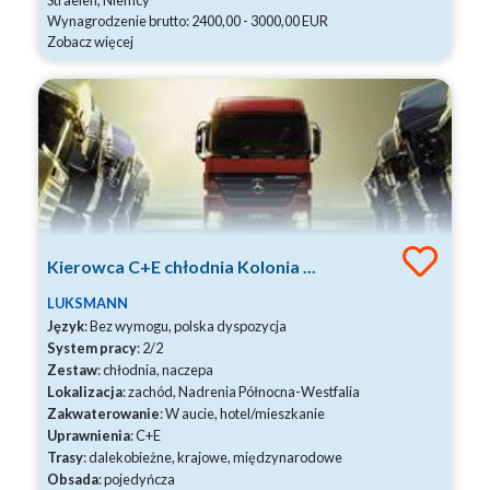
Straelen, Niemcy
Wynagrodzenie brutto: 2400,00 - 3000,00 EUR
Zobacz więcej
Kierowca C+E chłodnia Kolonia ...
LUKSMANN
Język
: Bez wymogu, polska dyspozycja
System pracy
: 2/2
Zestaw
: chłodnia, naczepa
Lokalizacja
: zachód, Nadrenia Północna-Westfalia
Zakwaterowanie
: W aucie, hotel/mieszkanie
Uprawnienia
: C+E
Trasy
: dalekobieżne, krajowe, międzynarodowe
Obsada
: pojedyńcza