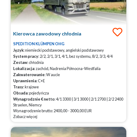
Kierowca zawodowy chłodnia
SPEDITION KLÜMPEN OHG
Język
: niemiecki podstawowy, angielski podstawowy
System pracy
: 2/2, 2/1, 3/1, 4/1, bez systemu, 8/2, 3/3, 4/4
Zestaw
: chłodnia
Lokalizacja
: zachód, Nadrenia Północna-Westfalia
Zakwaterowanie
: W aucie
Uprawnienia
: C+E
Trasy
: krajowe
Obsada
: pojedyńcza
Wynagrodznie € netto
: 4/1 3300 | 3/1 3000 | 2/1 2700 | 2/2 2400
Straelen, Niemcy
Wynagrodzenie brutto: 2400,00 - 3000,00 EUR
Zobacz więcej