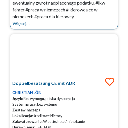
ewentualny zwrot nadpłaconego podatku. #lkw
fahrer #praca w niemczech # kierowca ce w
niemczech #praca dla kierowcy
Więcej…
Doppelbesatzung CE mit ADR
CHRISTIAN LÖB
Język
: Bez wymogu, polska dyspozycja
System pracy
: bez systemu
Zestaw
: naczepa
Lokalizacja
: środkowe Niemcy
Zakwaterowanie
: W aucie, hotel/mieszkanie
Uprawnienia
: C+E, ADR