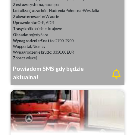
Zestaw
: cysterna, naczepa
Lokalizacja
: zachód, Nadrenia Północna-Westfalia
Zakwaterowanie
: W aucie
Uprawnienia
: C+E, ADR
Trasy
: krótkobieżne, krajowe
Obsada
: pojedyńcza
Wynagrodznie € netto
: 2700-2900
Wuppertal, Niemcy
Wynagrodzenie brutto: 3350,00 EUR
Zobacz więcej
Powiadom SMS gdy będzie
aktualna!