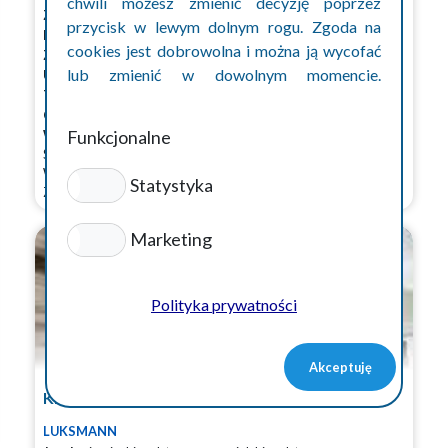
chwili możesz zmienić decyzję poprzez
Zestaw
: Plandeka, BDF, naczepa, przyczepa
przycisk w lewym dolnym rogu. Zgoda na
Lokalizacja
: południe Niemiec, Badenia-Wirtembergia
cookies jest dobrowolna i można ją wycofać
Zakwaterowanie
: W aucie, hotel/mieszkanie
lub zmienić w dowolnym momencie.
Uprawnienia
: C+E
Trasy
: krótkobieżne, dalekobieżne, krajowe
Szczegóły w polityce prywatności cookies.
Obsada
: podwójna
Funkcjonalne
Wynagrodznie € netto
: 2650-2900 | 3/1 2100-2350
Stuttgart , Niemcy
Wynagrodzenie brutto: 2800,00 EUR
Statystyka
Zobacz więcej
Marketing
Polityka prywatności
Akceptuję
Kierowca CE zestaw 7,5t z przy...
LUKSMANN