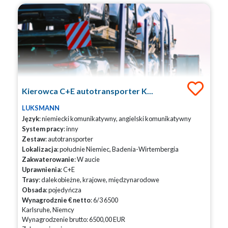
Kierowca C+E autotransporter K...
LUKSMANN
Język
: niemiecki komunikatywny, angielski komunikatywny
System pracy
: inny
Zestaw
: autotransporter
Lokalizacja
: południe Niemiec, Badenia-Wirtembergia
Zakwaterowanie
: W aucie
Uprawnienia
: C+E
Trasy
: dalekobieżne, krajowe, międzynarodowe
Obsada
: pojedyńcza
Wynagrodznie € netto
: 6/3 6500
Karlsruhe, Niemcy
Wynagrodzenie brutto: 6500,00 EUR