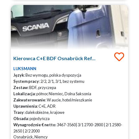
Kierowca C+E BDF Osnabrück Ref...
LUKSMANN
Język
: Bez wymogu, polska dyspozycja
System pracy
: 2/2, 2/1, 3/1, bez systemu
Zestaw
: BDF, przyczepa
Lokalizacja
: północ Niemiec, Dolna Saksonia
Zakwaterowanie
: W aucie, hotel/mieszkanie
Uprawnienia
: C+E, ADR
Trasy
: dalekobieżne, krajowe
Obsada
: pojedyńcza
Wynagrodznie € netto
: 3467-3560| 3/1 2700-2800 | 2/1 2580-
2650 | 2/2 2000
Osnabrück, Niemcy