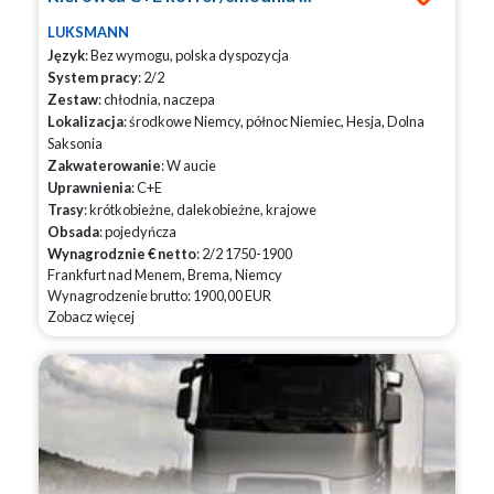
LUKSMANN
Język
: Bez wymogu, polska dyspozycja
System pracy
: 2/2
Zestaw
: chłodnia, naczepa
Lokalizacja
: środkowe Niemcy, północ Niemiec, Hesja, Dolna
Saksonia
Zakwaterowanie
: W aucie
Uprawnienia
: C+E
Trasy
: krótkobieżne, dalekobieżne, krajowe
Obsada
: pojedyńcza
Wynagrodznie € netto
: 2/2 1750-1900
Frankfurt nad Menem, Brema, Niemcy
Wynagrodzenie brutto: 1900,00 EUR
Zobacz więcej