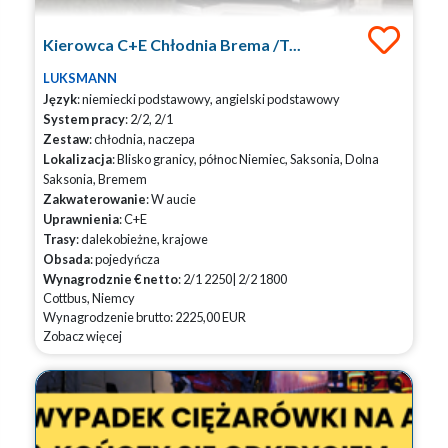
Kierowca C+E Chłodnia Brema /T...
LUKSMANN
Język
: niemiecki podstawowy, angielski podstawowy
System pracy
: 2/2, 2/1
Zestaw
: chłodnia, naczepa
Lokalizacja
: Blisko granicy, północ Niemiec, Saksonia, Dolna
Saksonia, Bremem
Zakwaterowanie
: W aucie
Uprawnienia
: C+E
Trasy
: dalekobieżne, krajowe
Obsada
: pojedyńcza
Wynagrodznie € netto
: 2/1 2250| 2/2 1800
Cottbus, Niemcy
Wynagrodzenie brutto: 2225,00 EUR
Zobacz więcej