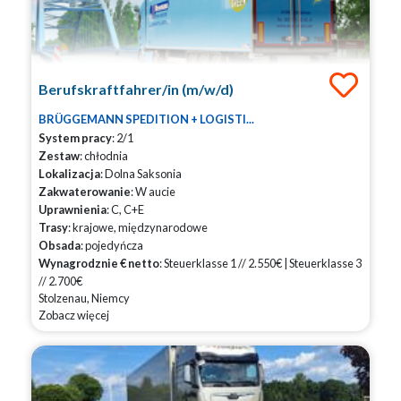
Berufskraftfahrer/in (m/w/d)
BRÜGGEMANN SPEDITION + LOGISTI...
System pracy
: 2/1
Zestaw
: chłodnia
Lokalizacja
: Dolna Saksonia
Zakwaterowanie
: W aucie
Uprawnienia
: C, C+E
Trasy
: krajowe, międzynarodowe
Obsada
: pojedyńcza
Wynagrodznie € netto
: Steuerklasse 1 // 2.550€ | Steuerklasse 3
// 2.700€
Stolzenau, Niemcy
Zobacz więcej