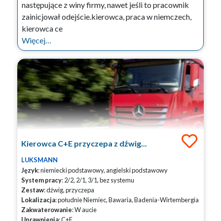
następujące z winy firmy, nawet jeśli to pracownik
zainicjował odejście.kierowca, praca w niemczech,
kierowca ce
Więcej…
Kierowca C+E przyczepa z dźwig...
LUKSMANN
Język
: niemiecki podstawowy, angielski podstawowy
System pracy
: 2/2, 2/1, 3/1, bez systemu
Zestaw
: dźwig, przyczepa
Lokalizacja
: południe Niemiec, Bawaria, Badenia-Wirtembergia
Zakwaterowanie
: W aucie
Uprawnienia
: C+E