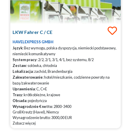
LKW Fahrer C / CE
HAVELEXPRESS GMBH
Język
: Bez wymogu, polska dyspozycja, niemiecki podstawowy,
niemiecki komunikatywny
System pracy
: 2/2, 2/1, 3/1, 4/1, bez systemu, 8/2
Zestaw
: solówka, chłodnia
Lokalizacja
: zachód, Brandenburgia
Zakwaterowanie
: hotel/mieszkanie, codzienne powroty na
bazę/zakwaterowanie
Uprawnienia
: C, C+E
Trasy
: krótkobieżne, krajowe
Obsada
: pojedyńcza
Wynagrodznie € netto
: 2800-3400
Groß Kreutz (Havel), Niemcy
Wynagrodzenie brutto: 3000,00 EUR
Zobacz więcej