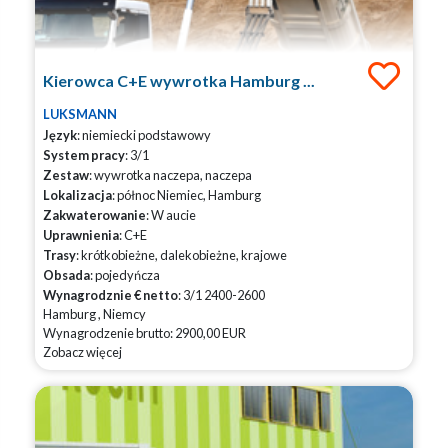
Kierowca C+E wywrotka Hamburg ...
LUKSMANN
Język
: niemiecki podstawowy
System pracy
: 3/1
Zestaw
: wywrotka naczepa, naczepa
Lokalizacja
: północ Niemiec, Hamburg
Zakwaterowanie
: W aucie
Uprawnienia
: C+E
Trasy
: krótkobieżne, dalekobieżne, krajowe
Obsada
: pojedyńcza
Wynagrodznie € netto
: 3/1 2400-2600
Hamburg , Niemcy
Wynagrodzenie brutto: 2900,00 EUR
Zobacz więcej