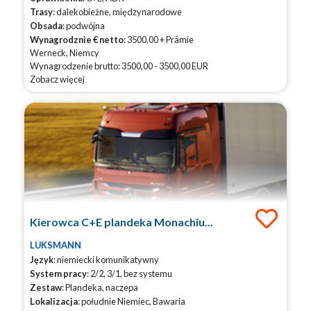
Trasy
: dalekobieżne, międzynarodowe
Obsada
: podwójna
Wynagrodznie € netto
: 3500,00 + Prämie
Werneck, Niemcy
Wynagrodzenie brutto: 3500,00 - 3500,00 EUR
Zobacz więcej
Kierowca C+E plandeka Monachiu...
LUKSMANN
Język
: niemiecki komunikatywny
System pracy
: 2/2, 3/1, bez systemu
Zestaw
: Plandeka, naczepa
Lokalizacja
: południe Niemiec, Bawaria