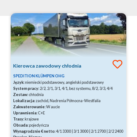
Kierowca zawodowy chłodnia
SPEDITION KLÜMPEN OHG
Język
: niemiecki podstawowy, angielski podstawowy
System pracy
: 2/2, 2/1, 3/1, 4/1, bez systemu, 8/2, 3/3, 4/4
Zestaw
: chłodnia
Lokalizacja
: zachód, Nadrenia Północna-Westfalia
Zakwaterowanie
: W aucie
Uprawnienia
: C+E
Trasy
: krajowe
Obsada
: pojedyńcza
Wynagrodznie € netto
: 4/1 3300 | 3/1 3000 | 2/1 2700 | 2/2 2400