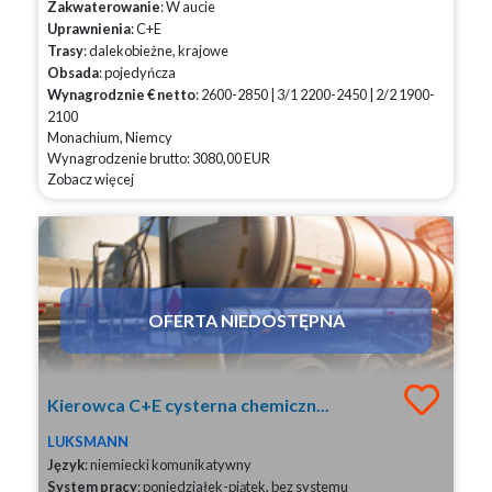
Zakwaterowanie
: W aucie
Uprawnienia
: C+E
Trasy
: dalekobieżne, krajowe
Obsada
: pojedyńcza
Wynagrodznie € netto
: 2600-2850 | 3/1 2200-2450 | 2/2 1900-
2100
Monachium, Niemcy
Wynagrodzenie brutto: 3080,00 EUR
Zobacz więcej
OFERTA NIEDOSTĘPNA
Kierowca C+E cysterna chemiczn...
LUKSMANN
Język
: niemiecki komunikatywny
System pracy
: poniedziałek-piątek, bez systemu