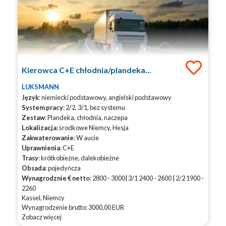
Kierowca C+E chłodnia/plandeka...
LUKSMANN
Język
: niemiecki podstawowy, angielski podstawowy
System pracy
: 2/2, 3/1, bez systemu
Zestaw
: Plandeka, chłodnia, naczepa
Lokalizacja
: środkowe Niemcy, Hesja
Zakwaterowanie
: W aucie
Uprawnienia
: C+E
Trasy
: krótkobieżne, dalekobieżne
Obsada
: pojedyńcza
Wynagrodznie € netto
: 2800 - 3000| 3/1 2400 - 2600 | 2/2 1900 -
2260
Kassel, Niemcy
Wynagrodzenie brutto: 3000,00 EUR
Zobacz więcej