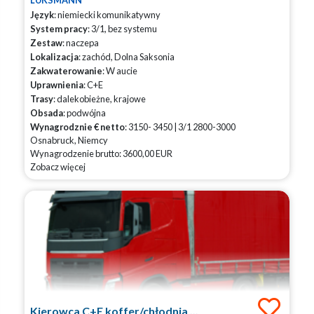
LUKSMANN
Język
: niemiecki komunikatywny
System pracy
: 3/1, bez systemu
Zestaw
: naczepa
Lokalizacja
: zachód, Dolna Saksonia
Zakwaterowanie
: W aucie
Uprawnienia
: C+E
Trasy
: dalekobieżne, krajowe
Obsada
: podwójna
Wynagrodznie € netto
: 3150- 3450 | 3/1 2800-3000
Osnabruck, Niemcy
Wynagrodzenie brutto: 3600,00 EUR
Zobacz więcej
Kierowca C+E koffer/chłodnia ...