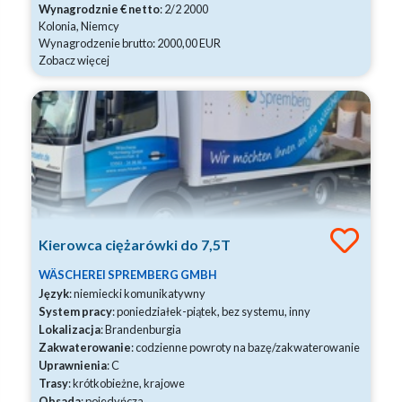
Wynagrodznie € netto
: 2/2 2000
Kolonia, Niemcy
Wynagrodzenie brutto: 2000,00 EUR
Zobacz więcej
Kierowca ciężarówki do 7,5T
WÄSCHEREI SPREMBERG GMBH
Język
: niemiecki komunikatywny
System pracy
: poniedziałek-piątek, bez systemu, inny
Lokalizacja
: Brandenburgia
Zakwaterowanie
: codzienne powroty na bazę/zakwaterowanie
Uprawnienia
: C
Trasy
: krótkobieżne, krajowe
Obsada
: pojedyńcza