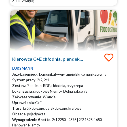
Zobacz więcej
Kierowca C+E chłodnia, plandek...
LUKSMANN
Język
: niemiecki komunikatywny, angielski komunikatywny
System pracy
: 2/2, 2/1
Zestaw
: Plandeka, BDF, chłodnia, przyczepa
Lokalizacja
: środkowe Niemcy, Dolna Saksonia
Zakwaterowanie
: W aucie
Uprawnienia
: C+E
Trasy
: krótkobieżne, dalekobieżne, krajowe
Obsada
: pojedyńcza
Wynagrodznie € netto
: 2/1 2250 - 2375 | 2/2 1625-1650
Hanower, Niemcy