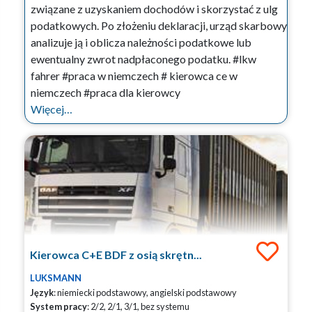
związane z uzyskaniem dochodów i skorzystać z ulg
podatkowych. Po złożeniu deklaracji, urząd skarbowy
analizuje ją i oblicza należności podatkowe lub
ewentualny zwrot nadpłaconego podatku. #lkw
fahrer #praca w niemczech # kierowca ce w
niemczech #praca dla kierowcy
Więcej…
Kierowca C+E BDF z osią skrętn...
LUKSMANN
Język
: niemiecki podstawowy, angielski podstawowy
System pracy
: 2/2, 2/1, 3/1, bez systemu