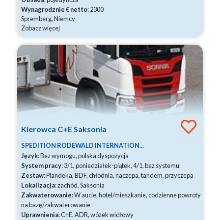
Wynagrodznie € netto
: 2300
Spremberg, Niemcy
Zobacz więcej
Kierowca C+E Saksonia
SPEDITION RODEWALD INTERNATION...
Język
: Bez wymogu, polska dyspozycja
System pracy
: 3/1, poniedziałek-piątek, 4/1, bez systemu
Zestaw
: Plandeka, BDF, chłodnia, naczepa, tandem, przyczepa
Lokalizacja
: zachód, Saksonia
Zakwaterowanie
: W aucie, hotel/mieszkanie, codzienne powroty
na bazę/zakwaterowanie
Uprawnienia
: C+E, ADR, wózek widłowy