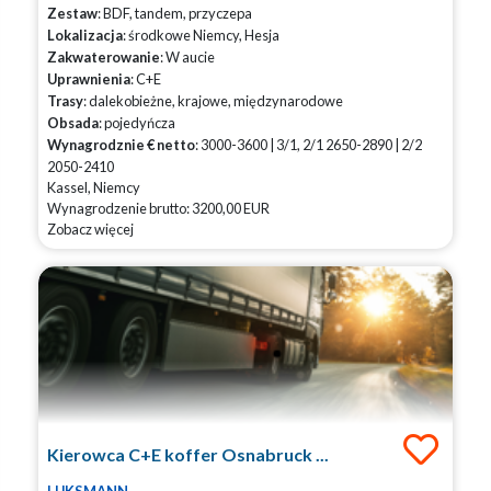
Zestaw
: BDF, tandem, przyczepa
Lokalizacja
: środkowe Niemcy, Hesja
Zakwaterowanie
: W aucie
Uprawnienia
: C+E
Trasy
: dalekobieżne, krajowe, międzynarodowe
Obsada
: pojedyńcza
Wynagrodznie € netto
: 3000-3600 | 3/1, 2/1 2650-2890 | 2/2
2050-2410
Kassel, Niemcy
Wynagrodzenie brutto: 3200,00 EUR
Zobacz więcej
Kierowca C+E koffer Osnabruck ...