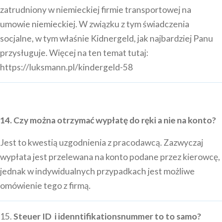
zatrudniony w niemieckiej firmie transportowej na
umowie niemieckiej. W związku z tym świadczenia
socjalne, w tym właśnie Kidnergeld, jak najbardziej Panu
przysługuje. Więcej na ten temat tutaj:
https://luksmann.pl/kindergeld-58
14. Czy można otrzymać wypłatę do ręki a nie na konto?
Jest to kwestią uzgodnienia z pracodawcą. Zazwyczaj
wypłata jest przelewana na konto podane przez kierowcę,
jednak w indywidualnych przypadkach jest możliwe
omówienie tego z firmą.
15.
Steuer ID i idenntifikationsnummer to to samo?