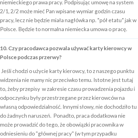
niemieckiego prawa pracy. Podpisując umowę na system
2/1, 2/2 może mieć Pan wpisane wymiar godzin czasu
pracy, lecz nie będzie miała nagłówka np. “pół etatu” jak w
Polsce. Będzie to normalna niemiecka umowa o pracę.
10. Czy pracodawca pozwala używać karty kierowcy w
Polsce podczas przerwy?
Jeśli chodzi o użycie karty kierowcy, to z naszego punktu
widzenia nie mamy nic przeciwko temu. Istotne jest tutaj
to, żeby przepisy w zakresie czasu prowadzenia pojazdu i
odpoczynku były przestrzegane przez kierowców na
własną odpowiedzialność. Innymi słowy, nie dochodziło tu
do żadnych naruszeń. Ponadto, praca dodatkowa nie
może prowadzić do tego, że obowiązki pracownika w
odniesieniu do "głównej pracy" (w tym przypadku