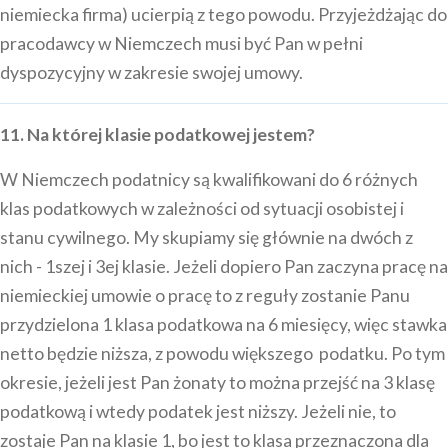
niemiecka firma) ucierpią z tego powodu. Przyjeżdżając do
pracodawcy w Niemczech musi być Pan w pełni
dyspozycyjny w zakresie swojej umowy.
11. Na której klasie podatkowej jestem?
W Niemczech podatnicy są kwalifikowani do 6 różnych
klas podatkowych w zależności od sytuacji osobistej i
stanu cywilnego. My skupiamy się głównie na dwóch z
nich - 1szej i 3ej klasie. Jeżeli dopiero Pan zaczyna pracę na
niemieckiej umowie o pracę to z reguły zostanie Panu
przydzielona 1 klasa podatkowa na 6 miesięcy, więc stawka
netto będzie niższa, z powodu większego podatku. Po tym
okresie, jeżeli jest Pan żonaty to można przejść na 3 klasę
podatkową i wtedy podatek jest niższy. Jeżeli nie, to
zostaje Pan na klasie 1, bo jest to klasa przeznaczona dla