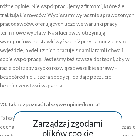
różne opinie. Nie współpracujemy z firmami, które źle
traktują kierowców. Wybieramy wyłącznie sprawdzonych
pracodawców, oferujących uczciwe warunki pracy i
terminowe wypłaty. Nasi kierowcy otrzymują
wynegocjowane stawki wyższe niż przy samodzielnym
wyjeździe, a wielu z nich pracuje z nami latami i chwali
sobie współpracę. Jesteśmy też zawsze dostępni, aby w
razie potrzeby szybko rozwiązać wszelkie sprawy –
bezpośrednio u szefa spedycji, co daje poczucie
bezpieczeństwa i wsparcia.
23. Jak rozpoznać fałszywe opinie/konta?
Fałszywe konta i opinie można rozpoznać po kilku
Zarządzaj zgodami
cechach. Często mają dodane wiele opinii w krótkim czasie
plików cookie
i cechuje je przesadna emocjonalność, ogólnikowość oraz