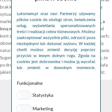
brak konkretnych szczegółów dotyczących pracy czy
Luksmann.pl oraz nasi Partnerzy używamy
sytuacji. Niektóre z takich kont należą do firm
plików cookie do obsługi stron, świadczenia
marketingowych, które za opłatą
jedną firmę chwalą, a
usług, wyświetlania spersonalizowanych
inną negują
. Prawdziwe opinie natomiast pochodzą od
treści i realizacji celów biznesowych. Możesz
kont z historią, zawierają konkretne informacje o trasach,
zaakceptować wszystkie pliki, odrzucić poza
obowiązkach czy doświadczeniach pracowników, mają
niezbędnymi lub dokonać wyboru. W każdej
chwili możesz zmienić decyzję poprzez
naturalną stylistykę i pojawiają się równomiernie w czasie.
przycisk w lewym dolnym rogu. Zgoda na
Sugerując się opiniami zawsze trzeba mieć na uwadze, że
cookies jest dobrowolna i można ją wycofać
po drugiej stronie może wcale nie być osoba, która miała
lub zmienić w dowolnym momencie.
jakieś doświadczenia, tylko chce zwyczajnie zaszkodzić.
Szczegóły w polityce prywatności cookies.
Funkcjonalne
Statystyka
Polityka prywatności
Marketing
ul. Podwale 1/62