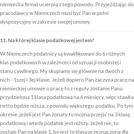
niemiecka firma) ucierpią z tego powodu. Przyjeżdżając do
pracodawcy w Niemczech musi być Pan w pełni
dyspozycyjny w zakresie swojej umowy.
11. Na której klasie podatkowej jestem?
W Niemczech podatnicy są kwalifikowani do 6 różnych
klas podatkowych w zależności od sytuacji osobistej i
stanu cywilnego. My skupiamy się głównie na dwóch z
nich - 1szej i 3ej klasie. Jeżeli dopiero Pan zaczyna pracę na
niemieckiej umowie o pracę to z reguły zostanie Panu
przydzielona 1 klasa podatkowa na 6 miesięcy, więc stawka
netto będzie niższa, z powodu większego podatku. Po tym
okresie, jeżeli jest Pan żonaty to można przejść na 3 klasę
podatkową i wtedy podatek jest niższy. Jeżeli nie, to
zostaje Pan na klasie 1, bo jest to klasa przeznaczona dla