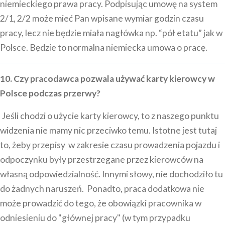
niemieckiego prawa pracy. Podpisując umowę na system
2/1, 2/2 może mieć Pan wpisane wymiar godzin czasu
pracy, lecz nie będzie miała nagłówka np. “pół etatu” jak w
Polsce. Będzie to normalna niemiecka umowa o pracę.
10. Czy pracodawca pozwala używać karty kierowcy w
Polsce podczas przerwy?
Jeśli chodzi o użycie karty kierowcy, to z naszego punktu
widzenia nie mamy nic przeciwko temu. Istotne jest tutaj
to, żeby przepisy w zakresie czasu prowadzenia pojazdu i
odpoczynku były przestrzegane przez kierowców na
własną odpowiedzialność. Innymi słowy, nie dochodziło tu
do żadnych naruszeń. Ponadto, praca dodatkowa nie
może prowadzić do tego, że obowiązki pracownika w
odniesieniu do "głównej pracy" (w tym przypadku