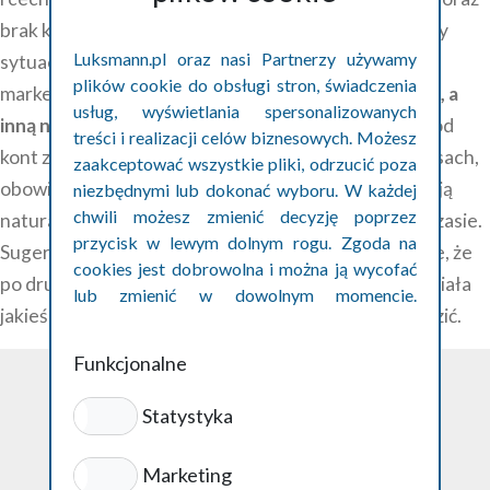
brak konkretnych szczegółów dotyczących pracy czy
Luksmann.pl oraz nasi Partnerzy używamy
sytuacji. Niektóre z takich kont należą do firm
plików cookie do obsługi stron, świadczenia
marketingowych, które za opłatą
jedną firmę chwalą, a
usług, wyświetlania spersonalizowanych
inną negują
. Prawdziwe opinie natomiast pochodzą od
treści i realizacji celów biznesowych. Możesz
kont z historią, zawierają konkretne informacje o trasach,
zaakceptować wszystkie pliki, odrzucić poza
obowiązkach czy doświadczeniach pracowników, mają
niezbędnymi lub dokonać wyboru. W każdej
chwili możesz zmienić decyzję poprzez
naturalną stylistykę i pojawiają się równomiernie w czasie.
przycisk w lewym dolnym rogu. Zgoda na
Sugerując się opiniami zawsze trzeba mieć na uwadze, że
cookies jest dobrowolna i można ją wycofać
po drugiej stronie może wcale nie być osoba, która miała
lub zmienić w dowolnym momencie.
jakieś doświadczenia, tylko chce zwyczajnie zaszkodzić.
Szczegóły w polityce prywatności cookies.
Funkcjonalne
Statystyka
Polityka prywatności
Marketing
ul. Podwale 1/62