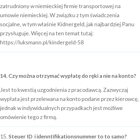
zatrudniony w niemieckiej firmie transportowej na
umowie niemieckiej. W związku z tym świadczenia
socjalne, w tym właśnie Kidnergeld, jak najbardziej Panu
przysługuje. Więcej na ten temat tutaj:
https://luksmann.pl/kindergeld-58
14. Czy można otrzymać wypłatę do ręki a nie na konto?
Jest to kwestią uzgodnienia z pracodawcą. Zazwyczaj
wypłata jest przelewana na konto podane przez kierowcę,
jednak w indywidualnych przypadkach jest możliwe
omówienie tego z firmą.
15.
Steuer ID i idenntifikationsnummer to to samo?