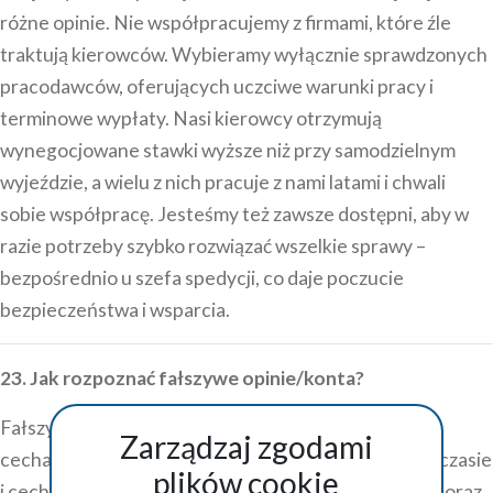
różne opinie. Nie współpracujemy z firmami, które źle
traktują kierowców. Wybieramy wyłącznie sprawdzonych
pracodawców, oferujących uczciwe warunki pracy i
terminowe wypłaty. Nasi kierowcy otrzymują
wynegocjowane stawki wyższe niż przy samodzielnym
wyjeździe, a wielu z nich pracuje z nami latami i chwali
sobie współpracę. Jesteśmy też zawsze dostępni, aby w
razie potrzeby szybko rozwiązać wszelkie sprawy –
bezpośrednio u szefa spedycji, co daje poczucie
bezpieczeństwa i wsparcia.
23. Jak rozpoznać fałszywe opinie/konta?
Fałszywe konta i opinie można rozpoznać po kilku
Zarządzaj zgodami
cechach. Często mają dodane wiele opinii w krótkim czasie
plików cookie
i cechuje je przesadna emocjonalność, ogólnikowość oraz