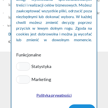
·
elastyczne formy zatrudnienia dopasowane do potrzeb
kierowcy,
treści i realizacji celów biznesowych. Możesz
zaakceptować wszystkie pliki, odrzucić poza
·
możliwość zdobycia doświadczenia w transporcie
niezbędnymi lub dokonać wyboru. W każdej
krajowym i międzynarodowym,
chwili możesz zmienić decyzję poprzez
·
wsparcie w organizacji pracy i wdrożeniu.
przycisk w lewym dolnym rogu. Zgoda na
cookies jest dobrowolna i można ją wycofać
Dodatkowe informacje
lub zmienić w dowolnym momencie.
👉
Aplikuj przez stronę internetową naszej firmy!
Szczegóły w polityce prywatności cookies.
Funkcjonalne
Statystyka
Polityka prywatności
Marketing
ul. Podwale 1/62
50-043 Wrocław
+48 500 800 870
Polityka prywatności
info@luksmann.pl