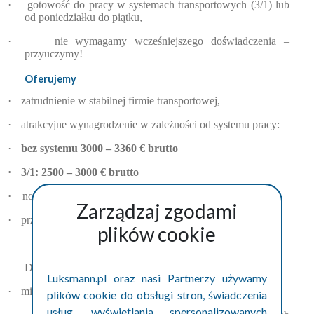
·
gotowość do pracy w systemach transportowych (3/1) lub
od poniedziałku do piątku,
·
nie wymagamy wcześniejszego doświadczenia –
przyuczymy!
Oferujemy
·
zatrudnienie w stabilnej firmie transportowej,
·
atrakcyjne wynagrodzenie w zależności od systemu pracy:
·
bez systemu 3000 – 3360 € brutto
·
3/1: 2500 – 3000 € brutto
·
nowoczesny i zróżnicowany tabor
Zarządzaj zgodami
·
przejrzyste zasady współpracy i terminowe wypłaty
plików cookie
Dodatkowe informacje
Luksmann.pl oraz nasi Partnerzy używamy
·
miejsce pracy: okolice Radeburga (01471, Niemcy),
plików cookie do obsługi stron, świadczenia
usług, wyświetlania spersonalizowanych