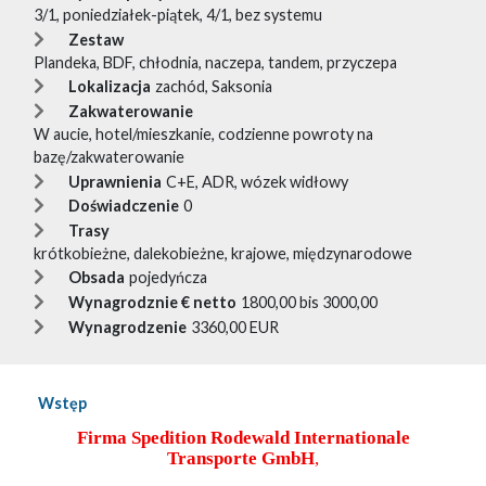
3/1, poniedziałek-piątek, 4/1, bez systemu
Zestaw
Plandeka, BDF, chłodnia, naczepa, tandem, przyczepa
Lokalizacja
zachód, Saksonia
Zakwaterowanie
W aucie, hotel/mieszkanie, codzienne powroty na
bazę/zakwaterowanie
Uprawnienia
C+E, ADR, wózek widłowy
Doświadczenie
0
Trasy
krótkobieżne, dalekobieżne, krajowe, międzynarodowe
Obsada
pojedyńcza
Wynagrodznie € netto
1800,00 bis 3000,00
Wynagrodzenie
3360,00 EUR
Wstęp
Firma Spedition Rodewald Internationale
Transporte GmbH
,