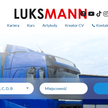
Kariera
Kurs
Artykuły
Kreator CV
📞 Konta
 C, D, B