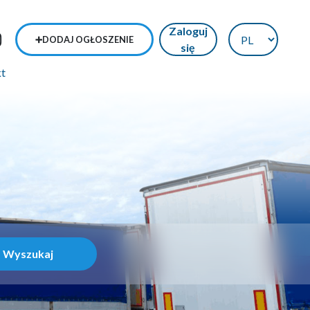
Zaloguj
➕DODAJ OGŁOSZENIE
się
kt
Wyszukaj