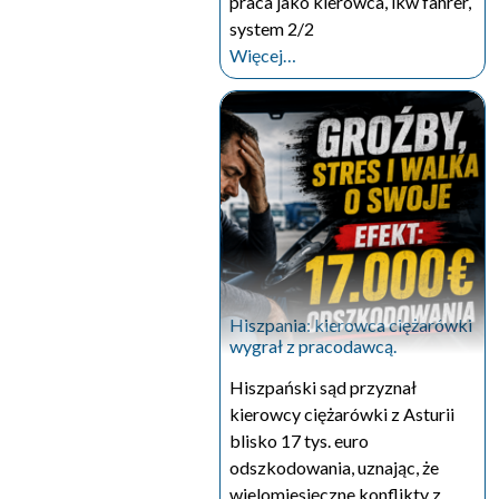
praca jako kierowca, lkw fahrer,
system 2/2
Więcej…
Hiszpania: kierowca ciężarówki
wygrał z pracodawcą.
Hiszpański sąd przyznał
kierowcy ciężarówki z Asturii
blisko 17 tys. euro
odszkodowania, uznając, że
wielomiesięczne konflikty z