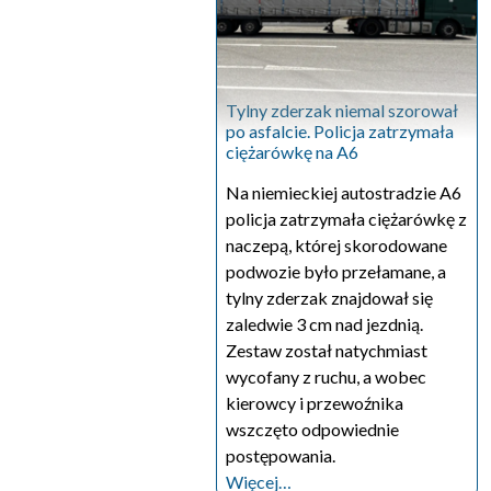
Tylny zderzak niemal szorował
po asfalcie. Policja zatrzymała
ciężarówkę na A6
Na niemieckiej autostradzie A6
policja zatrzymała ciężarówkę z
naczepą, której skorodowane
podwozie było przełamane, a
tylny zderzak znajdował się
zaledwie 3 cm nad jezdnią.
Zestaw został natychmiast
wycofany z ruchu, a wobec
kierowcy i przewoźnika
wszczęto odpowiednie
postępowania.
Więcej…